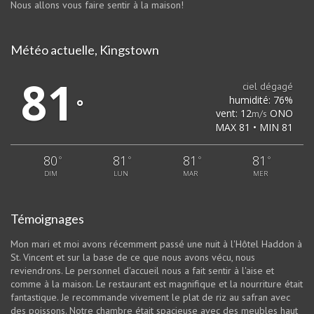
Nous allons vous faire sentir à la maison!
Météo actuelle, Kingstown
81
ciel dégagé
humidité: 76%
°
vent: 12
ONO
m/s
MAX 81 • MIN 81
80
81
81
81
°
°
°
°
DIM
LUN
MAR
MER
Témoignages
Mon mari et moi avons récemment passé une nuit à l'Hôtel Haddon à
St. Vincent et sur la base de ce que nous avons vécu, nous
reviendrons. Le personnel d'accueil nous a fait sentir à l'aise et
comme à la maison. Le restaurant est magnifique et la nourriture était
fantastique. Je recommande vivement le plat de riz au safran avec
des poissons. Notre chambre était spacieuse avec des meubles haut