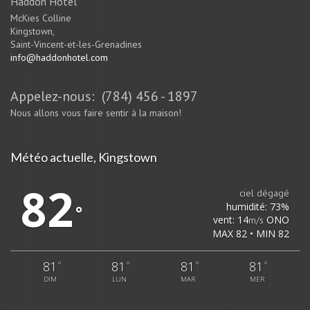
Haddon Hôtel
McKies Colline
Kingstown,
Saint-Vincent-et-les-Grenadines
info@haddonhotel.com
Appelez-nous: (784) 456 - 1897
Nous allons vous faire sentir à la maison!
Météo actuelle, Kingstown
82
ciel dégagé
humidité: 73%
°
vent: 14
ONO
m/s
MAX 82 • MIN 82
81
81
81
81
°
°
°
°
DIM
LUN
MAR
MER