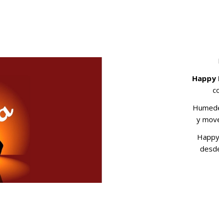
Happy 
c
Humedez
y move
Happy
desd