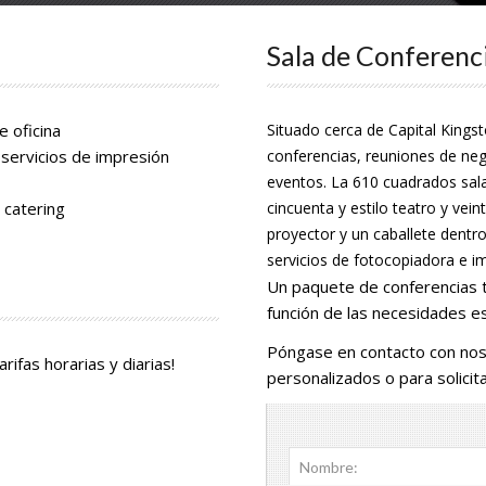
Sala de Conferenc
e oficina
Situado cerca de Capital Kings
 servicios de impresión
conferencias, reuniones de nego
eventos. La 610 cuadrados sal
 catering
cincuenta y estilo teatro y ve
proyector y un caballete dentro 
servicios de fotocopiadora e i
Un paquete de conferencias 
función de las necesidades es
Póngase en contacto con noso
ifas horarias y diarias!
actual, Kingstown
Testimonios
personalizados o para solicit
Mi esposo y yo recientemente pa
2
cielo claro
noche en el Hotel Haddon en St. V
Humedad: 74%
°
en base a lo que hemos experime
Nombre:
Viento: 12
m/s
que sin duda volveremos. El perso