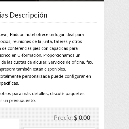
ias Descripción
town, Haddon hotel ofrece un lugar ideal para
cios, reuniones de la junta, talleres y otros
a de conferencias pies con capacidad para
inticinco en U-formación. Proporcionamos un
de las cuotas de alquiler. Servicios de oficina, fax,
mpresora también están disponibles.
totalmente personalizada puede configurar en
pecíficas.
tros para más detalles, discutir paquetes
Enlaces
ar un presupuesto.
samos una
Descubra SVG!
incent y
Precio:
$ 0.00
SVG Asociación de Hoteles y Turismo
ntado,
nal