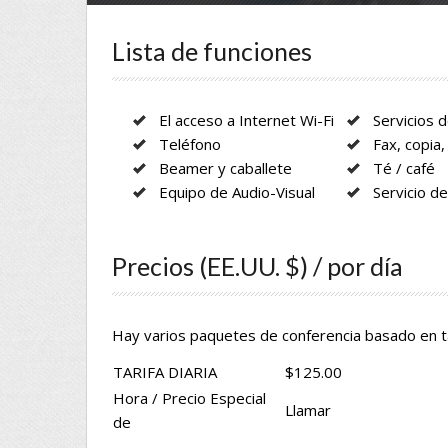
Lista de funciones
El acceso a Internet Wi-Fi
Servicios d
Teléfono
Fax, copia,
Beamer y caballete
Té / café
Equipo de Audio-Visual
Servicio de
Precios (EE.UU. $) / por día
Hay varios paquetes de conferencia basado en tar
Contacto
Tiempo 
TARIFA DIARIA
$125.00
Haddon hotel
8
Hora / Precio Especial
McKies Colina
Llamar
de
Kingstown,
San Vicente y las Granadinas