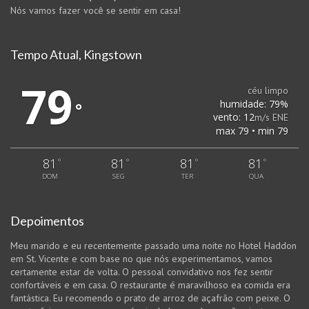
Nós vamos fazer você se sentir em casa!
Tempo Atual, Kingstown
79
céu limpo
humidade: 79%
°
vento: 12
m/s ENE
max 79 • min 79
81
81
81
81
°
°
°
°
DOM
SEG
TER
QUA
Depoimentos
Meu marido e eu recentemente passado uma noite no Hotel Haddon
em St. Vicente e com base no que nós experimentamos, vamos
certamente estar de volta. O pessoal convidativo nos fez sentir
confortáveis ​​e em casa. O restaurante é maravilhoso ea comida era
fantástica. Eu recomendo o prato de arroz de açafrão com peixe. O