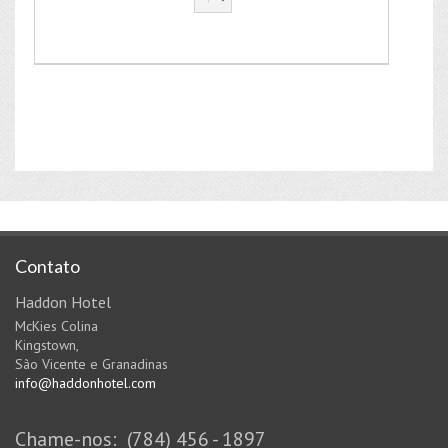
Contato
Haddon Hotel
McKies Colina
Kingstown,
São Vicente e Granadinas
info@haddonhotel.com
Chame-nos: (784) 456 - 1897